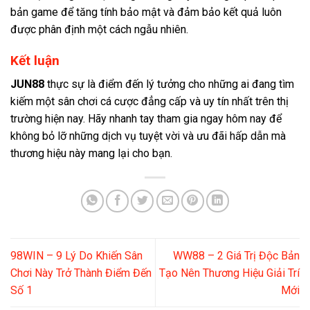
bản game để tăng tính bảo mật và đảm bảo kết quả luôn
được phân định một cách ngẫu nhiên.
Kết luận
JUN88
thực sự là điểm đến lý tưởng cho những ai đang tìm
kiếm một sân chơi cá cược đẳng cấp và uy tín nhất trên thị
trường hiện nay. Hãy nhanh tay tham gia ngay hôm nay để
không bỏ lỡ những dịch vụ tuyệt vời và ưu đãi hấp dẫn mà
thương hiệu này mang lại cho bạn.
98WIN – 9 Lý Do Khiến Sân
WW88 – 2 Giá Trị Độc Bản
Chơi Này Trở Thành Điểm Đến
Tạo Nên Thương Hiệu Giải Trí
Số 1
Mới