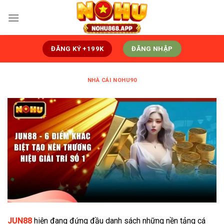
Skip
to
content
ĐĂNG KÝ +199K
ĐĂNG NHẬP
NHÀ CÁI NOHU90
JUN88
hiện đang đứng đầu danh sách những nền tảng cá