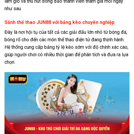
làm gió và thu hút đông đảo thành viên tham gia mỗi ngày
như sau
Sảnh thể thao JUN88 với bảng kèo chuyên nghiệp
Đây là nơi hội tụ của tất cả các giải đấu lớn nhỏ từ bóng đá,
bóng rổ cho đến các môn thể thao điện tử đang thịnh hành.
Hệ thống cung cấp bảng tỷ lệ kèo sớm với độ chính xác cao,
giúp người chơi có nhiều thời gian để phân tích và đưa ra lựa
chọn.