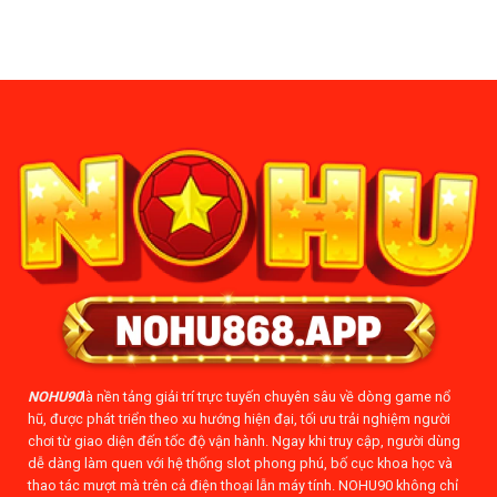
Nổ
70%
2026
Hũ
Phần
Đỉnh
Thưởng
Cao
Cho
2026
Newbie
–
Mẹo
Quét
Sạch
Thưởng
Tại
NOHU90
NOHU90
là nền tảng giải trí trực tuyến chuyên sâu về dòng game nổ
hũ, được phát triển theo xu hướng hiện đại, tối ưu trải nghiệm người
chơi từ giao diện đến tốc độ vận hành. Ngay khi truy cập, người dùng
dễ dàng làm quen với hệ thống slot phong phú, bố cục khoa học và
thao tác mượt mà trên cả điện thoại lẫn máy tính. NOHU90 không chỉ