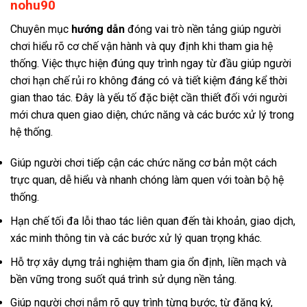
nohu90
Chuyên mục
hướng dẫn
đóng vai trò nền tảng giúp người
chơi hiểu rõ cơ chế vận hành và quy định khi tham gia hệ
thống. Việc thực hiện đúng quy trình ngay từ đầu giúp người
chơi hạn chế rủi ro không đáng có và tiết kiệm đáng kể thời
gian thao tác. Đây là yếu tố đặc biệt cần thiết đối với người
mới chưa quen giao diện, chức năng và các bước xử lý trong
hệ thống.
Giúp người chơi tiếp cận các chức năng cơ bản một cách
trực quan, dễ hiểu và nhanh chóng làm quen với toàn bộ hệ
thống.
Hạn chế tối đa lỗi thao tác liên quan đến tài khoản, giao dịch,
xác minh thông tin và các bước xử lý quan trọng khác.
Hỗ trợ xây dựng trải nghiệm tham gia ổn định, liền mạch và
bền vững trong suốt quá trình sử dụng nền tảng.
Giúp người chơi nắm rõ quy trình từng bước, từ đăng ký,