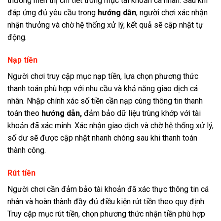
thưởng hiển thị chi tiết trong mục tài khoản cá nhân. Sau khi
đáp ứng đủ yêu cầu trong
hướng dẫn
, người chơi xác nhận
nhận thưởng và chờ hệ thống xử lý, kết quả sẽ cập nhật tự
động.
Nạp tiền
Người chơi truy cập mục nạp tiền, lựa chọn phương thức
thanh toán phù hợp với nhu cầu và khả năng giao dịch cá
nhân. Nhập chính xác số tiền cần nạp cùng thông tin thanh
toán theo
hướng dẫn,
đảm bảo dữ liệu trùng khớp với tài
khoản đã xác minh. Xác nhận giao dịch và chờ hệ thống xử lý,
số dư sẽ được cập nhật nhanh chóng sau khi thanh toán
thành công.
Rút tiền
Người chơi cần đảm bảo tài khoản đã xác thực thông tin cá
nhân và hoàn thành đầy đủ điều kiện rút tiền theo quy định.
Truy cập mục rút tiền, chọn phương thức nhận tiền phù hợp