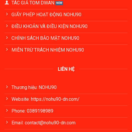
TÁC GIẢ TOM DWAN
GIẤY PHÉP HOẠT ĐỘNG NOHU90
ĐIỀU KHOẢN VÀ ĐIỀU KIỆN NOHU90
CHÍNH SÁCH BẢO MẬT NOHU90
MIỄN TRỪ TRÁCH NHIỆM NOHU90
LIÊN HỆ
Thương hiệu: NOHU90
Website: https://nohu90-dn.com/
Phone: 0389198989
Email:
contact@nohu90-dn.com