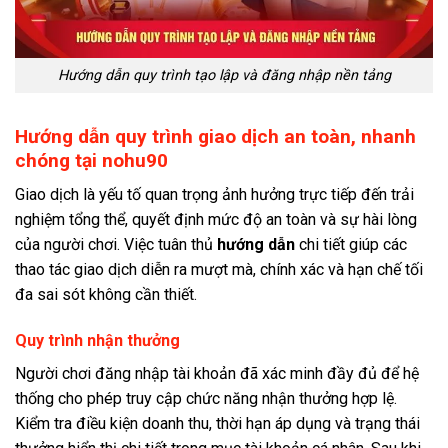
Hướng dẫn quy trình tạo lập và đăng nhập nền tảng
Hướng dẫn quy trình giao dịch an toàn, nhanh
chóng tại nohu90
Giao dịch là yếu tố quan trọng ảnh hưởng trực tiếp đến trải
nghiệm tổng thể, quyết định mức độ an toàn và sự hài lòng
của người chơi. Việc tuân thủ
hướng dẫn
chi tiết giúp các
thao tác giao dịch diễn ra mượt mà, chính xác và hạn chế tối
đa sai sót không cần thiết.
Quy trình nhận thưởng
Người chơi đăng nhập tài khoản đã xác minh đầy đủ để hệ
thống cho phép truy cập chức năng nhận thưởng hợp lệ.
Kiểm tra điều kiện doanh thu, thời hạn áp dụng và trạng thái