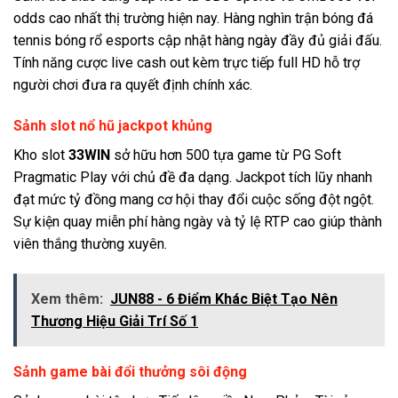
odds cao nhất thị trường hiện nay. Hàng nghìn trận bóng đá
tennis bóng rổ esports cập nhật hàng ngày đầy đủ giải đấu.
Tính năng cược live cash out kèm trực tiếp full HD hỗ trợ
người chơi đưa ra quyết định chính xác.
Sảnh slot nổ hũ jackpot khủng
Kho slot
33WIN
sở hữu hơn 500 tựa game từ PG Soft
Pragmatic Play với chủ đề đa dạng. Jackpot tích lũy nhanh
đạt mức tỷ đồng mang cơ hội thay đổi cuộc sống đột ngột.
Sự kiện quay miễn phí hàng ngày và tỷ lệ RTP cao giúp thành
viên thắng thường xuyên.
Xem thêm:
JUN88 - 6 Điểm Khác Biệt Tạo Nên
Thương Hiệu Giải Trí Số 1
Sảnh game bài đổi thưởng sôi động