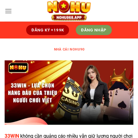
Skip
to
content
ĐĂNG KÝ +199K
ĐĂNG NHẬP
NHÀ CÁI NOHU90
33WIN
không cần quảng cáo nhiều vẫn giữ lượng người chơi