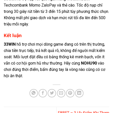
Techcombank Momo ZaloPay và thẻ cào. Tốc độ nạp chỉ
trong 30 giây rút tiền từ 3 đến 15 phút tùy phương thức chọn.
Không mất phí giao dịch và hạn mức rút tối đa lên đến 500
triệu mỗi ngày.
Kết luận
33WIN
hỗ trợ chơi mọi dòng game đang có trên thị trường,
chia tiền trực tiếp, trả kết quả rõ, không để người mất kiểm
soát. Mỗi lượt đặt đều có bảng thống kê minh bạch, vốn ít
vẫn có cơ hội gom hũ như thường. Hãy cùng
NOHU90
vào
chơi đúng thời điểm, bấm đúng tay là vòng nào cũng có cơ
hội ăn thật.
F8BET – 3 Ưu Điểm Khi Tham