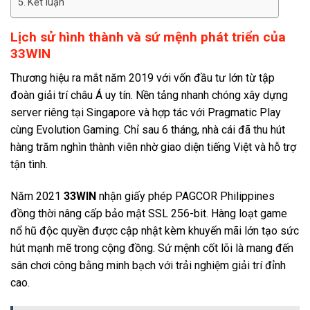
Kết luận
Lịch sử hình thành và sứ mệnh phát triển của
33WIN
Thương hiệu ra mắt năm 2019 với vốn đầu tư lớn từ tập
đoàn giải trí châu Á uy tín. Nền tảng nhanh chóng xây dựng
server riêng tại Singapore và hợp tác với Pragmatic Play
cùng Evolution Gaming. Chỉ sau 6 tháng, nhà cái đã thu hút
hàng trăm nghìn thành viên nhờ giao diện tiếng Việt và hỗ trợ
tận tình.
Năm 2021
33WIN
nhận giấy phép PAGCOR Philippines
đồng thời nâng cấp bảo mật SSL 256-bit. Hàng loạt game
nổ hũ độc quyền được cập nhật kèm khuyến mãi lớn tạo sức
hút mạnh mẽ trong cộng đồng. Sứ mệnh cốt lõi là mang đến
sân chơi công bằng minh bạch với trải nghiệm giải trí đỉnh
cao.