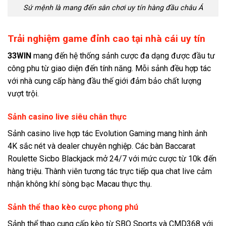
Sứ mệnh là mang đến sân chơi uy tín hàng đầu châu Á
Trải nghiệm game đỉnh cao tại nhà cái uy tín
33WIN
mang đến hệ thống sảnh cược đa dạng được đầu tư
công phu từ giao diện đến tính năng. Mỗi sảnh đều hợp tác
với nhà cung cấp hàng đầu thế giới đảm bảo chất lượng
vượt trội.
Sảnh casino live siêu chân thực
Sảnh casino live hợp tác Evolution Gaming mang hình ảnh
4K sắc nét và dealer chuyên nghiệp. Các bàn Baccarat
Roulette Sicbo Blackjack mở 24/7 với mức cược từ 10k đến
hàng triệu. Thành viên tương tác trực tiếp qua chat live cảm
nhận không khí sòng bạc Macau thực thụ.
Sảnh thể thao kèo cược phong phú
Sảnh thể thao cung cấp kèo từ SBO Sports và CMD368 với