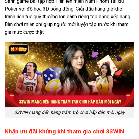
Sảnh game bài tập hợp Tiến lên miền Nam Phỏm Tài xỉu
Poker với đồ họa 3D sống động. Giải đấu hàng giờ khởi
tranh liên tục quỹ thưởng lớn dành riêng top bảng xếp hạng.
Bàn chơi miễn phí giúp người mới luyện tập trước khi tham
gia mức cược thật.
33WIN mang đến hàng trăm trò chơi hấp dẫn mỗi ngày
Nhận ưu đãi khủng khi tham gia chơi 33WIN