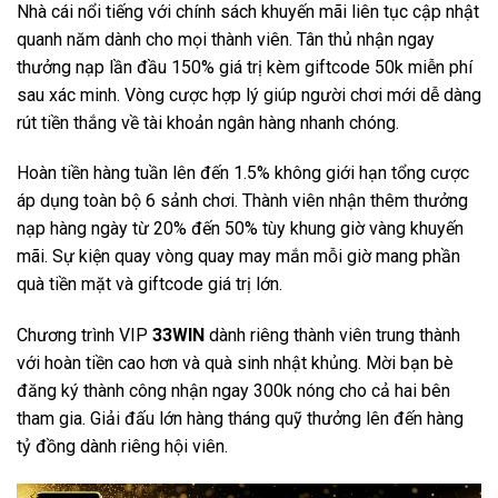
Nhà cái nổi tiếng với chính sách khuyến mãi liên tục cập nhật
quanh năm dành cho mọi thành viên. Tân thủ nhận ngay
thưởng nạp lần đầu 150% giá trị kèm giftcode 50k miễn phí
sau xác minh. Vòng cược hợp lý giúp người chơi mới dễ dàng
rút tiền thắng về tài khoản ngân hàng nhanh chóng.
Hoàn tiền hàng tuần lên đến 1.5% không giới hạn tổng cược
áp dụng toàn bộ 6 sảnh chơi. Thành viên nhận thêm thưởng
nạp hàng ngày từ 20% đến 50% tùy khung giờ vàng khuyến
mãi. Sự kiện quay vòng quay may mắn mỗi giờ mang phần
quà tiền mặt và giftcode giá trị lớn.
Chương trình VIP
33WIN
dành riêng thành viên trung thành
với hoàn tiền cao hơn và quà sinh nhật khủng. Mời bạn bè
đăng ký thành công nhận ngay 300k nóng cho cả hai bên
tham gia. Giải đấu lớn hàng tháng quỹ thưởng lên đến hàng
tỷ đồng dành riêng hội viên.