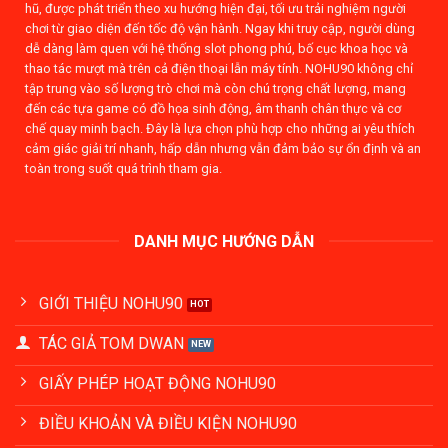
hũ, được phát triển theo xu hướng hiện đại, tối ưu trải nghiệm người
chơi từ giao diện đến tốc độ vận hành. Ngay khi truy cập, người dùng
dễ dàng làm quen với hệ thống slot phong phú, bố cục khoa học và
thao tác mượt mà trên cả điện thoại lẫn máy tính. NOHU90 không chỉ
tập trung vào số lượng trò chơi mà còn chú trọng chất lượng, mang
đến các tựa game có đồ họa sinh động, âm thanh chân thực và cơ
chế quay minh bạch. Đây là lựa chọn phù hợp cho những ai yêu thích
cảm giác giải trí nhanh, hấp dẫn nhưng vẫn đảm bảo sự ổn định và an
toàn trong suốt quá trình tham gia.
DANH MỤC HƯỚNG DẪN
GIỚI THIỆU NOHU90
TÁC GIẢ TOM DWAN
GIẤY PHÉP HOẠT ĐỘNG NOHU90
ĐIỀU KHOẢN VÀ ĐIỀU KIỆN NOHU90